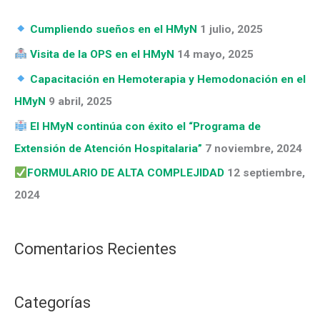
c
r
a
Cumpliendo sueños en el HMyN
1 julio, 2025
í
r
Visita de la OPS en el HMyN
14 mayo, 2025
a
p
Capacitación en Hemoterapia y Hemodonación en el
s
o
HMyN
9 abril, 2025
r
El HMyN continúa con éxito el “Programa de
:
Extensión de Atención Hospitalaria”
7 noviembre, 2024
FORMULARIO DE ALTA COMPLEJIDAD
12 septiembre,
2024
Comentarios Recientes
Categorías