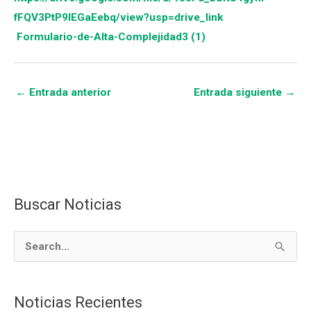
fFQV3PtP9IEGaEebq/view?usp=drive_link
Formulario-de-Alta-Complejidad3 (1)
←
Entrada anterior
Entrada siguiente
→
Buscar Noticias
C
a
t
B
e
u
g
s
Noticias Recientes
o